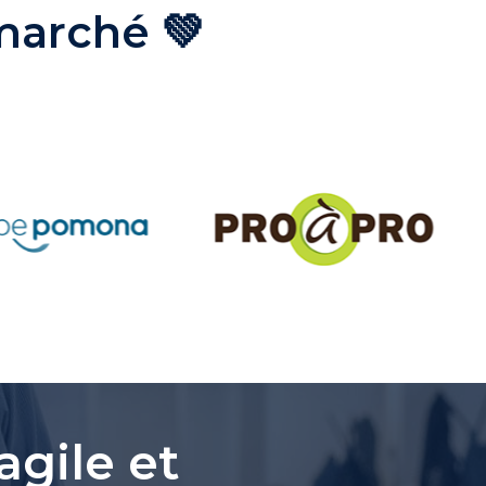
 marché 💚
agile et