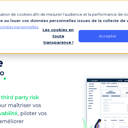
Tarifs
Ressources
À propos
FR
lisation de cookies afin de mesurer l’audience et la performance de not
ou louer vos données personnelles issues de la collecte de v
onnées personnelles
.
Les cookies en
Accepter
toute
transparence !
e
°
.
hird party risk
ur maîtriser vos
vabilité
, piloter vos
 améliorer