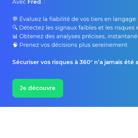
Avec
Fred
.
:​
💬 Évaluez la fiabilité de vos tiers en langage 
🔍 Détectez les signaux faibles et les risques
📊 Obtenez des analyses précises, instantan
🧠 Prenez vos décisions plus sereinement​
Sécuriser vos risques à 360° n’a jamais été 
Je découvre