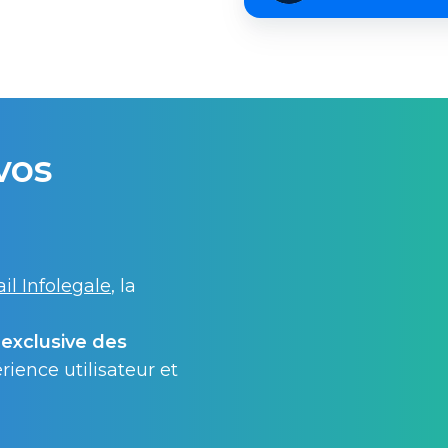
Infolegale
en
détails
vos
ail Infolegale
, la
é exclusive des
érience utilisateur et