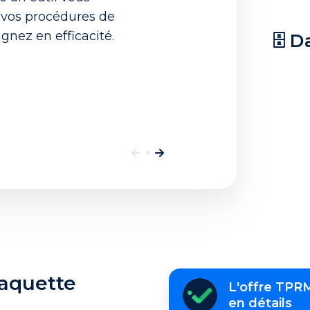
 vos procédures de
gnez en efficacité.
🗄️
L'offre
laquette
L'offre TPR
TPRM
en détails