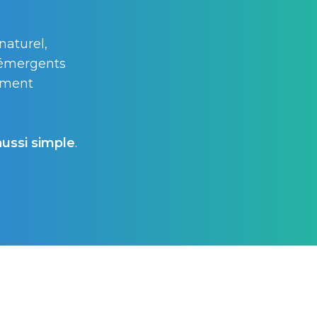
naturel,
 émergents​
ément
aussi simple
.​