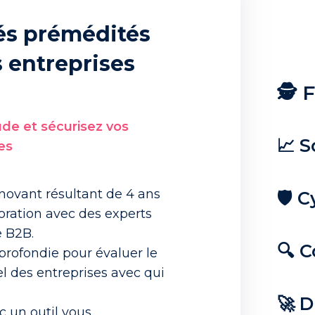
yés prémédités
s entreprises
🕵️
ude et sécurisez vos
📈 S
res
novant résultant de 4 ans
🛡️ 
oration avec des experts
e B2B.
🔍 C
rofondie pour évaluer le
el des entreprises avec qui
🚀 
c un outil vous