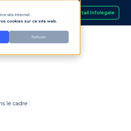
Demander une démo
Le Portail Infolegale
re site Internet.
os cookies sur ce site web.
Refuser
le
s le cadre :