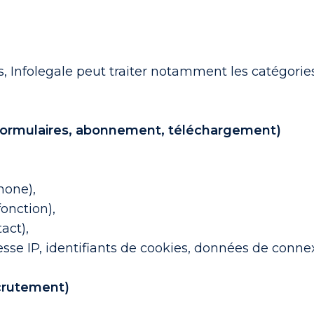
s, Infolegale peut traiter notamment les catégori
t (formulaires, abonnement, téléchargement)
hone),
fonction),
act),
se IP, identifiants de cookies, données de connex
ecrutement)