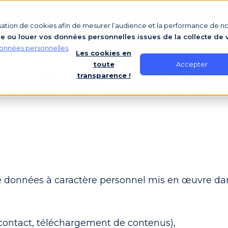
its
Tarifs
Ressources
À propos
lisation de cookies afin de mesurer l’audience et la performance de not
ou louer vos données personnelles issues de la collecte de v
onnées personnelles
.
Les cookies en
Accepter
toute
dentialité - Infolega
transparence !
e données à caractère personnel mis en œuvre dan
contact, téléchargement de contenus),