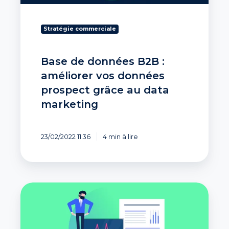
prospect
grâce
au
Stratégie commerciale
data
marketing
Base de données B2B :
améliorer vos données
prospect grâce au data
marketing
23/02/2022 11:36
4 min à lire
Solvabilité
:
savoir
si