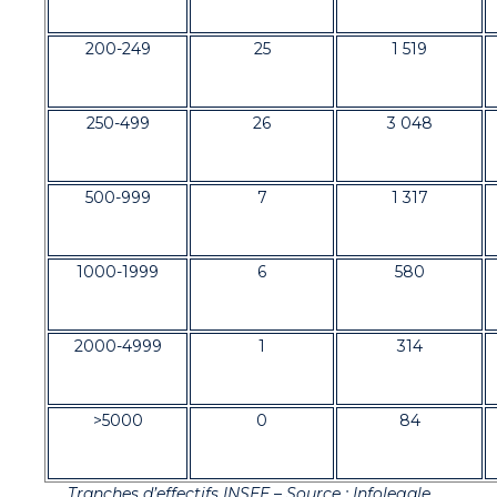
200-249
25
1 519
250-499
26
3 048
500-999
7
1 317
1000-1999
6
580
2000-4999
1
314
>5000
0
84
Tranches d’effectifs INSEE – Source : Infolegale