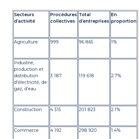
Secteurs
Procédures
Total
En
d’activité
collectives
d’entreprises
proportion
Agriculture
999
96 865
1%
Industrie,
production et
distribution
3 187
119 618
2.7%
d’électricité, de
gaz, d’eau
Construction
4 315
201 823
2.1%
Commerce
4 192
298 920
1.4%