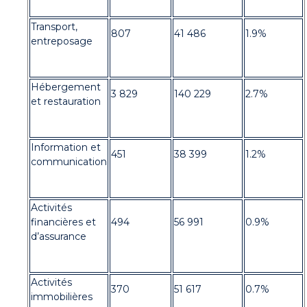
Transport,
807
41 486
1.9%
entreposage
Hébergement
3 829
140 229
2.7%
et restauration
Information et
451
38 399
1.2%
communication
Activités
financières et
494
56 991
0.9%
d’assurance
Activités
370
51 617
0.7%
immobilières