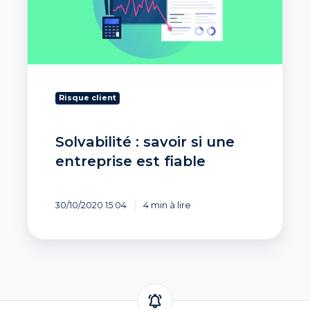
une
entreprise
est
fiable
Risque client
Solvabilité : savoir si une
entreprise est fiable
30/10/2020 15:04
4 min à lire