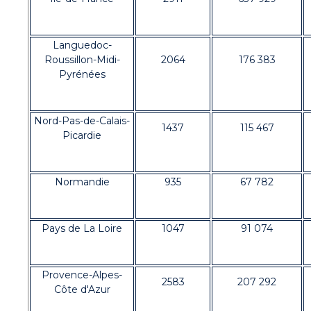
Languedoc-
Roussillon-Midi-
2064
176 383
Pyrénées
Nord-Pas-de-Calais-
1437
115 467
Picardie
Normandie
935
67 782
Pays de La Loire
1047
91 074
Provence-Alpes-
2583
207 292
Côte d'Azur