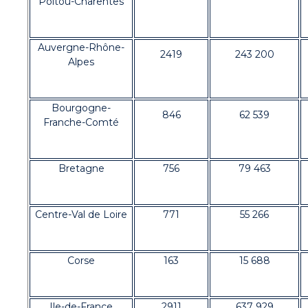
Poitou-Charentes
Auvergne-Rhône-
2419
243 200
Alpes
Bourgogne-
846
62 539
Franche-Comté
Bretagne
756
79 463
Centre-Val de Loire
771
55 266
Corse
163
15 688
Ile-de-France
2911
637 929