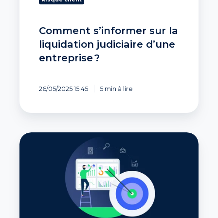
Comment s’informer sur la
liquidation judiciaire d’une
entreprise ?
26/05/2025 15:45
5 min à lire
Base
de
données
B2B
:
améliorer
vos
données