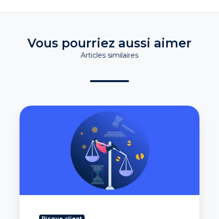
Vous pourriez aussi aimer
Articles similaires
Comment
s’informer
sur
la
liquidation
judiciaire
d’une
entreprise ?
Risque client