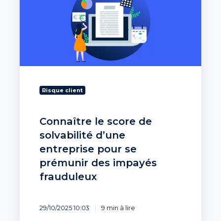
score
de
solvabilité
d’une
entreprise
pour
se
prémunir
des
Risque client
impayés
frauduleux
Connaître le score de
solvabilité d’une
entreprise pour se
prémunir des impayés
frauduleux
29/10/2025 10:03
9 min à lire