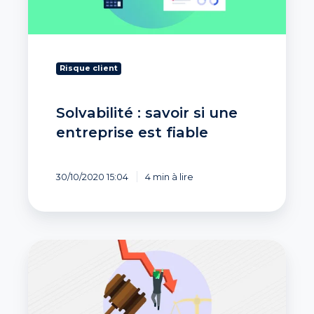
est
fiable
Risque client
Solvabilité : savoir si une
entreprise est fiable
30/10/2020 15:04
4 min à lire
Entreprises
en
procédure
collective
: