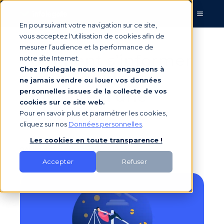
En poursuivant votre navigation sur ce site,
vous acceptez l'utilisation de cookies afin de
mesurer l’audience et la performance de
Comment s’informer
notre site Internet.
Chez Infolegale nous nous engageons à
sur la liquidation
ne jamais vendre ou louer vos données
judiciaire d’une
personnelles issues de la collecte de vos
cookies sur ce site web.
entreprise ?
Pour en savoir plus et paramétrer les cookies,
cliquez sur nos
Données personnelles
.
Les cookies en toute transparence !
par
Infolegale
le 26/05/2025 15:45
Accepter
Refuser