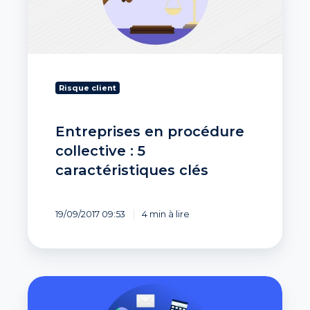
5
caractéristiques
clés
Risque client
Entreprises en procédure
collective : 5
caractéristiques clés
19/09/2017 09:53
4 min à lire
Connaître
le