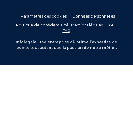
Paramètres des cookies
Données personnelles
–
Politique de confidentialité
-
Mentions légales
–
CGU
–
FAQ
Infolegale. Une entreprise où prime l’expertise de
pointe tout autant que la passion de notre métier.