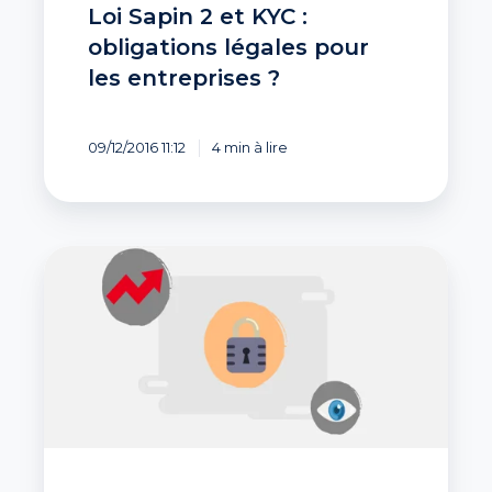
Loi Sapin 2 et KYC :
obligations légales pour
les entreprises ?
09/12/2016 11:12
4 min à lire
Bilans
confidentiels
:
+
8%
au
premier
semestre
2017