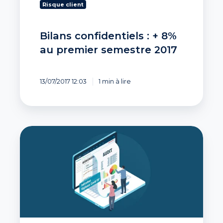
Risque client
Bilans confidentiels : + 8%
au premier semestre 2017
13/07/2017 12:03
1 min à lire
L’Indicateur
Vigilance
Covid-
19 :
une
innovation
Infolegale