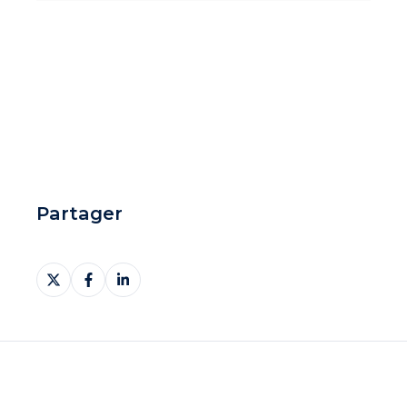
Partager
Partager
Partager
Partager
sur
sur
sur
X
Facebook
LinkedIn