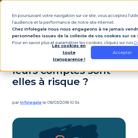
En poursuivant votre navigation sur ce site, vous acceptez l'uti
l’audience et la performance de notre site Internet.
Chez Infolegale nous nous engageons à ne jamais vendr
Les entreprises
personnelles issues de la collecte de vos cookies sur ce 
Pour en savoir plus et paramétrer les cookies, cliquez sur nos
D
optant pour la
Les cookies en
Accepter
toute
confidentialité de
transparence !
leurs comptes sont-
elles à risque ?
par
Infolegale
le 08/03/2018 10:34