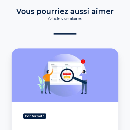
Vous pourriez aussi aimer
Articles similaires
Loi
Sapin
2
et
KYC
:
obligations
légales
pour
les
entreprises
Conformité
?