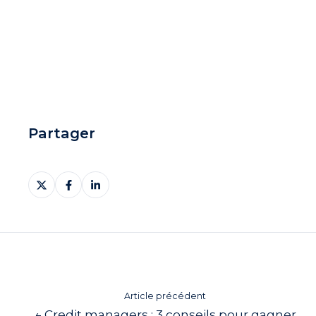
Partager
Partager
Partager
Partager
sur
sur
sur
X
Facebook
LinkedIn
Article précédent
← Credit managers : 3 conseils pour gagner