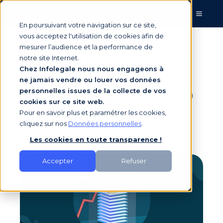
En poursuivant votre navigation sur ce site,
vous acceptez l'utilisation de cookies afin de
mesurer l’audience et la performance de
Forte augmentation
notre site Internet.
Chez Infolegale nous nous engageons à
des bilans
ne jamais vendre ou louer vos données
confidentiels en 2019
personnelles issues de la collecte de vos
cookies sur ce site web.
Pour en savoir plus et paramétrer les cookies,
cliquez sur nos
Données personnelles
.
par
Infolegale
le 05/02/2019 10:28
Les cookies en toute transparence !
Accepter
Refuser