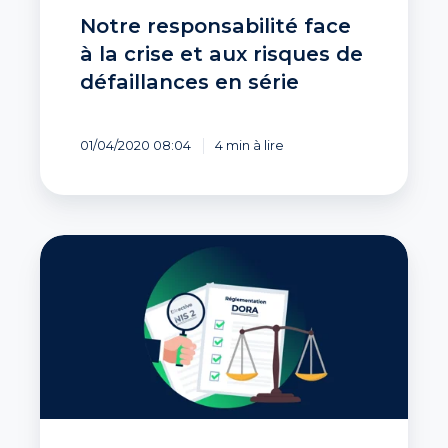
Notre responsabilité face
à la crise et aux risques de
défaillances en série
01/04/2020 08:04
4 min à lire
NIS
2,
DORA
:
rédéfinition
de
la
gestion
des
risques