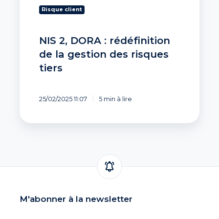
tiers
Risque client
NIS 2, DORA : rédéfinition
de la gestion des risques
tiers
25/02/2025 11:07
5 min à lire
M'abonner à la newsletter