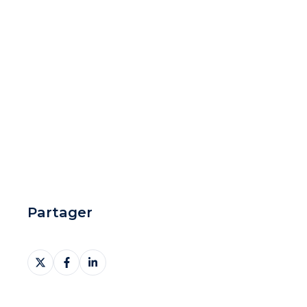
> Données collaboratives
mutualisées
Partager
Partager
Partager
Partager
sur
sur
sur
X
Facebook
LinkedIn