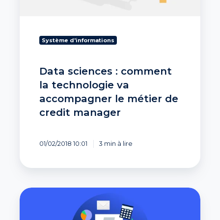
accompagner
le
métier
de
Système d'informations
credit
manager
Data sciences : comment
la technologie va
accompagner le métier de
credit manager
01/02/2018 10:01
3 min à lire
Connaître
le
score