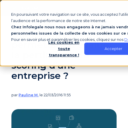
En poursuivant votre navigation sur ce site, vous acceptez l'uti
l’audience et la performance de notre site Internet.
Chez Infolegale nous nous engageons à ne jamais vendr
Quels sont les critères
personnelles issues de la collecte de vos cookies sur ce 
Pour en savoir plus et paramétrer les cookies, cliquez sur nos
D
permettant d'évaluer
Les cookies en
Accepter
toute
la pertinence du
transparence !
scoring d'une
entreprise ?
par
Pauline M.
le 22/03/2016 11:55