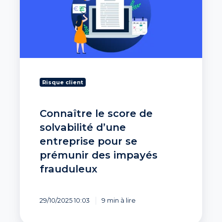
de
solvabilité
d’une
entreprise
pour
se
prémunir
des
Risque client
impayés
frauduleux
Connaître le score de
solvabilité d’une
entreprise pour se
prémunir des impayés
frauduleux
29/10/2025 10:03
9 min à lire