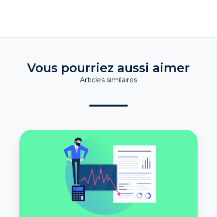
Vous pourriez aussi aimer
Articles similaires
Solvabilité
:
savoir
si
une
entreprise
est
fiable