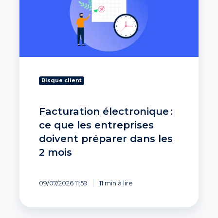
que
les
entreprises
doivent
préparer
dans
les
2
Risque client
mois
Facturation électronique :
ce que les entreprises
doivent préparer dans les
2 mois
09/07/2026 11:59
11 min à lire