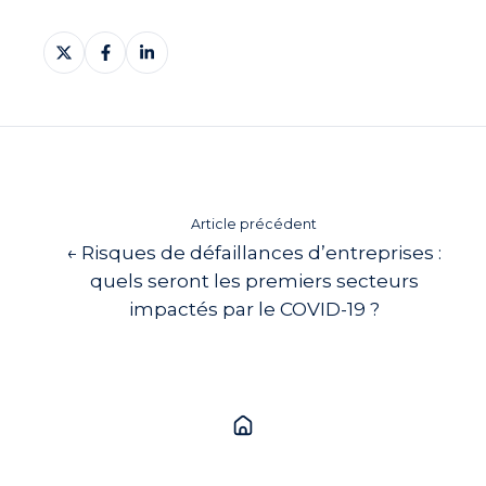
Partager
Partager
Partager
sur
sur
sur
X
Facebook
LinkedIn
Article précédent
← Risques de défaillances d’entreprises :
quels seront les premiers secteurs
impactés par le COVID-19 ?