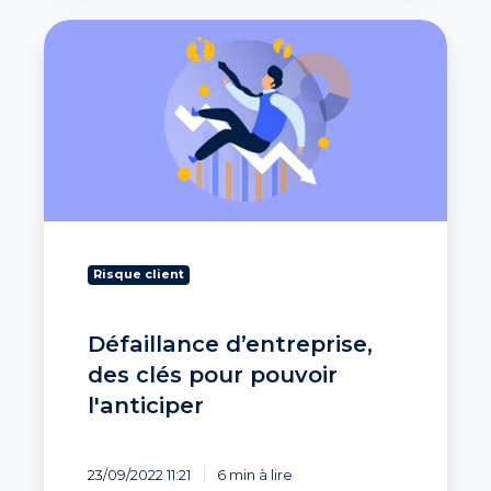
Défaillance
d’entreprise,
des
clés
pour
pouvoir
l'anticiper
Risque client
Défaillance d’entreprise,
des clés pour pouvoir
l'anticiper
23/09/2022 11:21
6 min à lire