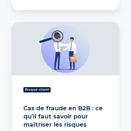
Cas
de
fraude
en
B2B
:
ce
qu’il
faut
savoir
pour
Risque client
maîtriser
les
risques
Cas de fraude en B2B : ce
qu’il faut savoir pour
maîtriser les risques