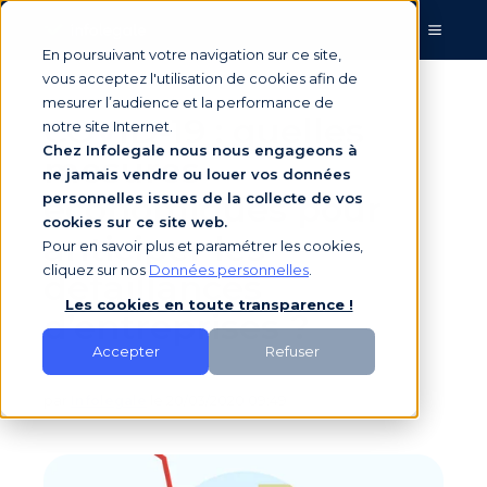
En poursuivant votre navigation sur ce site,
vous acceptez l'utilisation de cookies afin de
mesurer l’audience et la performance de
COVID-19 : quelles
notre site Internet.
Chez Infolegale nous nous engageons à
mesures
ne jamais vendre ou louer vos données
économiques pour
personnelles issues de la collecte de vos
cookies sur ce site web.
anticiper les
Pour en savoir plus et paramétrer les cookies,
cliquez sur nos
Données personnelles
.
défaillances
Les cookies en toute transparence !
d’entreprises ?
Accepter
Refuser
par
Infolegale
le 20/03/2020 09:49