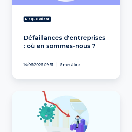
Risque client
Défaillances d'entreprises
: où en sommes-nous ?
14/05/2025 09:51
5 min à lire
COVID-
19
:
quelles
mesures
économiques
pour