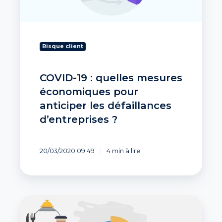
anticiper
les
défaillances
d’entreprises
Risque client
?
COVID-19 : quelles mesures
économiques pour
anticiper les défaillances
d’entreprises ?
20/03/2020 09:49
4 min à lire
Baisse
des
défaillances