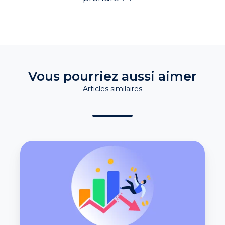
Vous pourriez aussi aimer
Articles similaires
Défaillances
d'entreprises
:
où
en
sommes-
nous
?