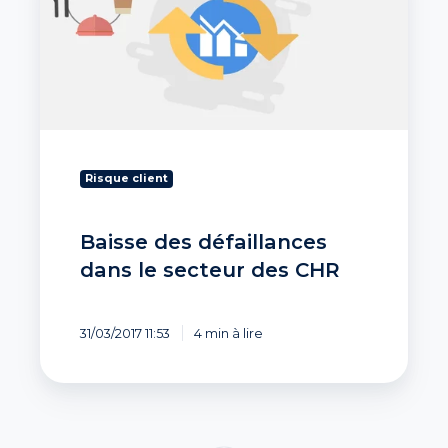
dans
le
secteur
des
CHR
Risque client
Baisse des défaillances
dans le secteur des CHR
31/03/2017 11:53
4 min à lire