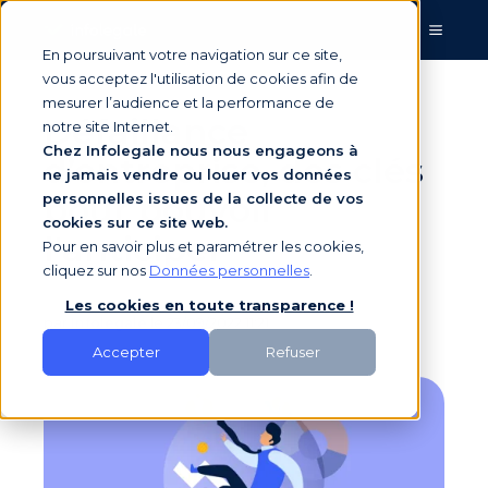
En poursuivant votre navigation sur ce site,
vous acceptez l'utilisation de cookies afin de
mesurer l’audience et la performance de
Défaillance
notre site Internet.
Chez Infolegale nous nous engageons à
d’entreprise, des clés
ne jamais vendre ou louer vos données
pour pouvoir
personnelles issues de la collecte de vos
cookies sur ce site web.
l'anticiper
Pour en savoir plus et paramétrer les cookies,
cliquez sur nos
Données personnelles
.
Les cookies en toute transparence !
par
Infolegale
le 23/09/2022 11:21
Accepter
Refuser