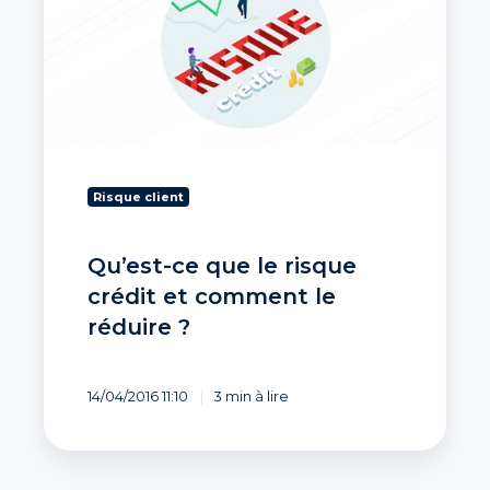
le
risque
crédit
et
comment
le
réduire
?
Risque client
Qu’est-ce que le risque
crédit et comment le
réduire ?
14/04/2016 11:10
3 min à lire