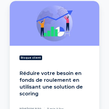
Réduire
votre
besoin
en
fonds
de
roulement
en
utilisant
une
solution
Risque client
de
scoring
Réduire votre besoin en
fonds de roulement en
utilisant une solution de
scoring