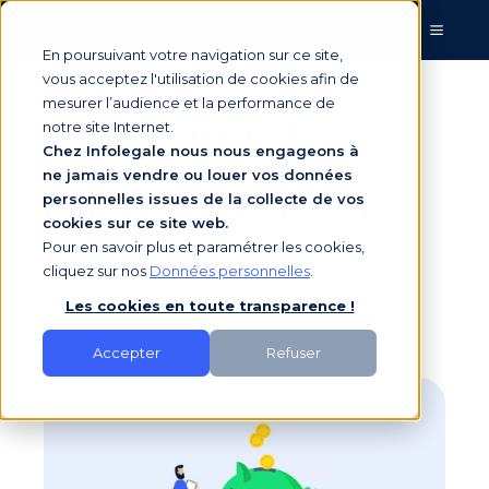
En poursuivant votre navigation sur ce site,
vous acceptez l'utilisation de cookies afin de
mesurer l’audience et la performance de
Surveillance des
notre site Internet.
Chez Infolegale nous nous engageons à
impayés et des
ne jamais vendre ou louer vos données
comportements de
personnelles issues de la collecte de vos
cookies sur ce site web.
paiement
Pour en savoir plus et paramétrer les cookies,
cliquez sur nos
Données personnelles
.
Les cookies en toute transparence !
par
Pauline M.
le 08/09/2020 11:00
Accepter
Refuser