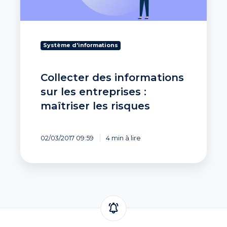
maîtriser
les
risques
Système d'informations
Collecter des informations
sur les entreprises :
maîtriser les risques
02/03/2017 09:59
4 min à lire