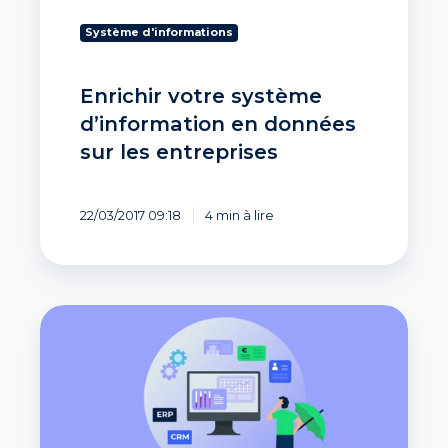
Système d'informations
Enrichir votre système
d’information en données
sur les entreprises
22/03/2017 09:18
4 min à lire
Collecter
des
informations
sur
les
entreprises
: