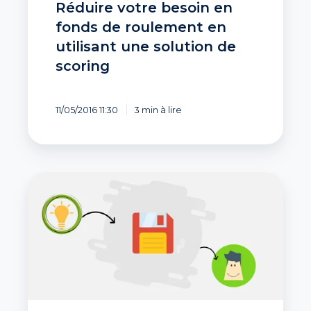
Réduire votre besoin en
fonds de roulement en
utilisant une solution de
scoring
11/05/2016 11:30
3 min à lire
Enrichir
votre
système
d’information
en
données
sur
les
entreprises