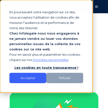
En poursuivant votre navigation sur ce site,
vous acceptez l'utilisation de cookies afin de
mesurer l’audience et la performance de
Loi Sapin 2 :
notre site Internet.
Chez Infolegale nous nous engageons à
comprendre les
ne jamais vendre ou louer vos données
articles 6 et 7 pour la
personnelles issues de la collecte de vos
cookies sur ce site web.
protection des
Pour en savoir plus et paramétrer les cookies,
cliquez sur nos
Données personnelles
.
lanceurs d’alerte
Les cookies en toute transparence !
Accepter
Refuser
par
Infolegale
le 26/01/2022 14:02