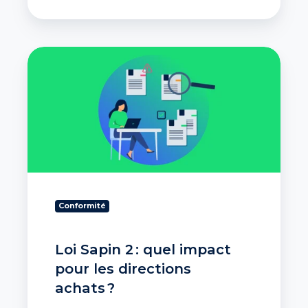
Loi
Sapin
2 :
quel
impact
pour
les
directions
achats ?
Conformité
Loi Sapin 2 : quel impact
pour les directions
achats ?