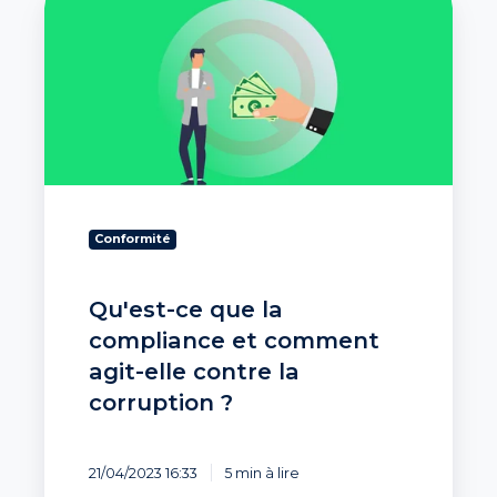
ce
que
la
compliance
et
comment
agit-
elle
contre
la
Conformité
corruption
?
Qu'est-ce que la
compliance et comment
agit-elle contre la
corruption ?
21/04/2023 16:33
5 min à lire