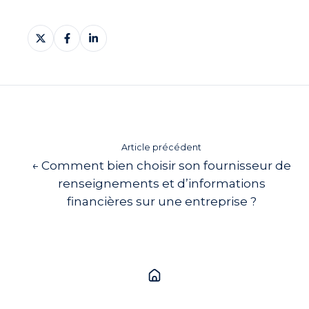
Partager
Partager
Partager
sur
sur
sur
X
Facebook
LinkedIn
Article précédent
← Comment bien choisir son fournisseur de
renseignements et d’informations
financières sur une entreprise ?