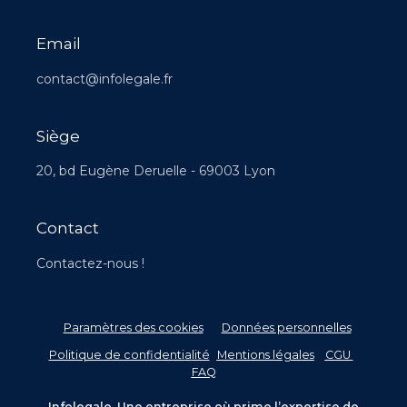
Email
contact@infolegale.fr
Siège
20, bd Eugène Deruelle - 69003 Lyon
Contact
Contactez-nous !
Paramètres des cookies
Données personnelles
–
Politique de confidentialité
-
Mentions légales
–
CGU
–
FAQ
Infolegale. Une entreprise où prime l’expertise de