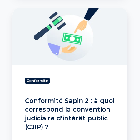
Conformité
Sapin
2
:
à
quoi
correspond
la
convention
judiciaire
d'intérêt
Conformité
public
(CJIP)
?
Conformité Sapin 2 : à quoi
correspond la convention
judiciaire d'intérêt public
(CJIP) ?