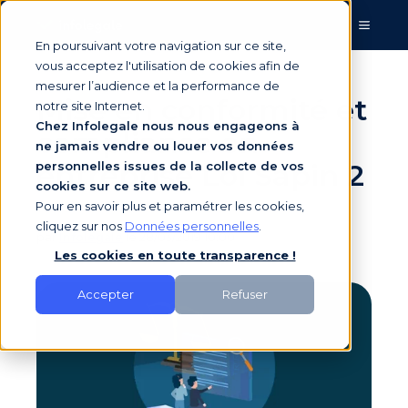
En poursuivant votre navigation sur ce site,
vous acceptez l'utilisation de cookies afin de
mesurer l’audience et la performance de
Mise en conformité et
notre site Internet.
Chez Infolegale nous nous engageons à
compliance en
ne jamais vendre ou louer vos données
entreprise Loi Sapin 2
personnelles issues de la collecte de vos
cookies sur ce site web.
Pour en savoir plus et paramétrer les cookies,
cliquez sur nos
Données personnelles
.
par
Infolegale
le 28/03/2019 10:00
Les cookies en toute transparence !
Accepter
Refuser