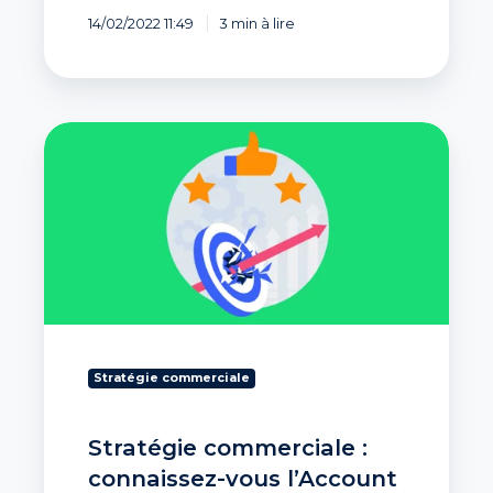
14/02/2022 11:49
3 min à lire
Stratégie
commerciale
:
connaissez-
vous
l’Account
Base
Marketing
(ABM)
?
Stratégie commerciale
Stratégie commerciale :
connaissez-vous l’Account