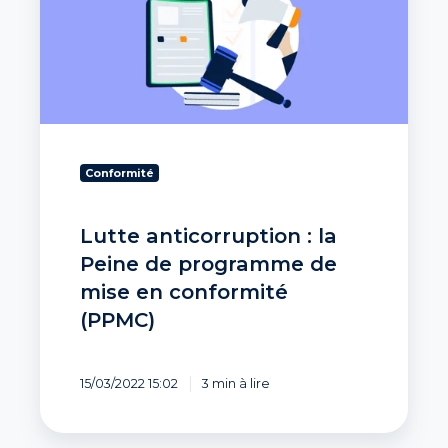
la
Peine
de
programme
de
mise
en
conformité
Conformité
(PPMC)
Lutte anticorruption : la
Peine de programme de
mise en conformité
(PPMC)
15/03/2022 15:02
3 min à lire